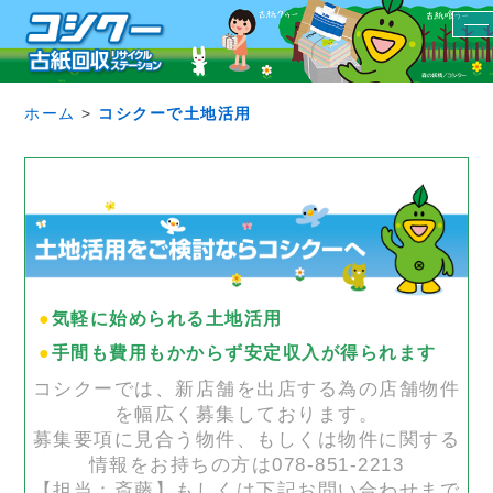
ホーム
>
コシクーで土地活用
●
気軽に始められる土地活用
●
手間も費用もかからず安定収入が得られます
コシクーでは、新店舗を出店する為の店舗物件
を幅広く募集しております。
募集要項に見合う物件、もしくは物件に関する
情報をお持ちの方は078-851-2213
【担当：斎藤】もしくは下記お問い合わせまで