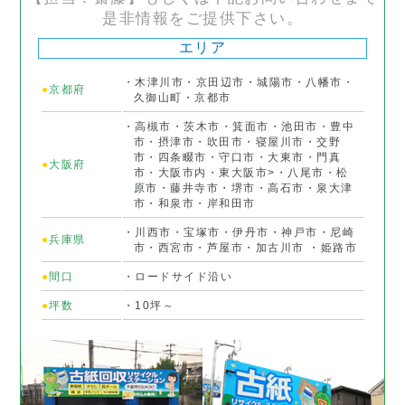
是非情報をご提供下さい。
エリア
・木津川市・京田辺市・城陽市・八幡市・
●
京都府
久御山町・京都市
・高槻市・茨木市・箕面市・池田市・豊中
市・摂津市・吹田市・寝屋川市・交野
市・四条畷市・守口市・大東市・門真
●
大阪府
市・大阪市内・東大阪市>・八尾市・松
原市・藤井寺市・堺市・高石市・泉大津
市・和泉市・岸和田市
・川西市・宝塚市・伊丹市・神戸市・尼崎
●
兵庫県
市・西宮市・芦屋市・加古川市 ・姫路市
●
間口
・ロードサイド沿い
●
坪数
・10坪～