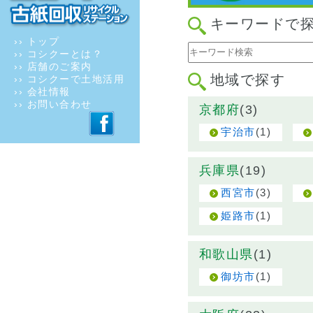
キーワードで
›› トップ
›› コシクーとは？
›› 店舗のご案内
地域で探す
›› コシクーで土地活用
›› 会社情報
›› お問い合わせ
京都府
(3)
(1)
宇治市
兵庫県
(19)
(3)
西宮市
(1)
姫路市
和歌山県
(1)
(1)
御坊市