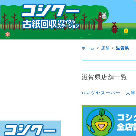
>
>
ホーム
店舗
滋賀県
滋賀県店舗一覧
››マツヤスーパー 大